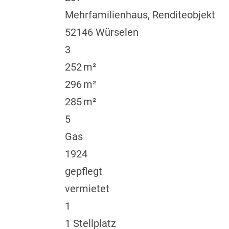
Mehrfamilienhaus, Renditeobjekt
52146 Würselen
3
252 m²
296 m²
285 m²
5
Gas
1924
gepflegt
vermietet
1
1 Stellplatz