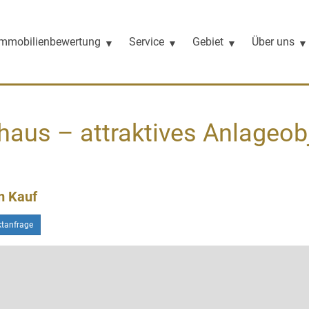
Immobilienbewertung
Service
Gebiet
Über uns
aus – attraktives Anlageobj
m Kauf
ktanfrage