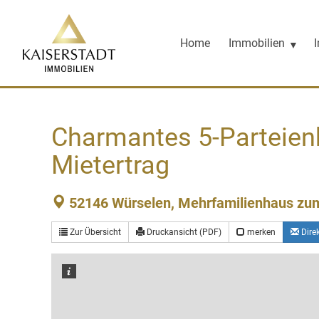
Sprung
zum
Inhalt
Home
Immobilien
Charmantes 5-Parteienh
Mietertrag
52146 Würselen, Mehrfamilienhaus zu
Zur Übersicht
Druckansicht (PDF)
merken
Dire